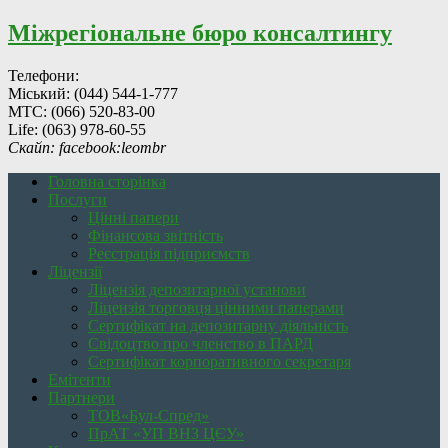
Міжрегіональне бюро консалтингу
Телефони:
Міський:
(044) 544-1-777
МТС:
(066) 520-83-00
Life:
(063) 978-60-55
Скайп: facebook:leombr
Головна сторінка
Послуги
Цінні папери
Фінансова звітність
Реєстрація підприємств
Ліцензії
Ліцензія депозитарної установи
Ліцензія торговця цінними паперами
Сертифікат на депозитарну діяльність
Свідоцтво про членство в ПАРД
Сертифікат корпоративного секретаря
Емітенти
Партнери
ТОВ«Бул-Спред»
ПрАТ «УП ВНЗ ЦЄУ»